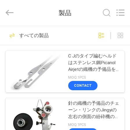
-
2025
Changzhou
製品
Michelle
Bell
Textile
Machinery
Company.
家
29
All
すべての製品
Rights
Reserved.
Developed
織物の予備品
by
プ
ECER
C Jのタイプ編むヘルド
ロ
はステンレス鋼Picanol
Airjetの織機の予備品を
ダ
ワイヤーで縛る
MOQ:1PCS
ク
CONTACT
15
ト
Picanolの織機の予
針の織機の予備品のチェ
ーン・リンクのJingyiの
備品
私
左右の側面の紛砕機の
Weft送り装置Mutrans
MOQ:1PCS