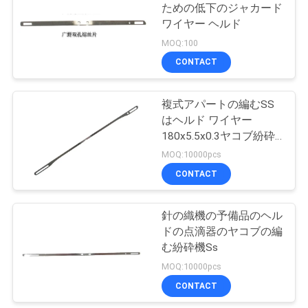
ための低下のジャカード
い
ワイヤー ヘルド
18
MOQ:100
CONTACT
引
編む機械予備品
用
複式アパートの編むSS
はヘルド ワイヤー
を
180x5.5x0.3ヤコブ紛砕
要
機163004601をワイヤ
MOQ:10000pcs
ーで縛る
CONTACT
求
10
し
針の織機の予備品のヘル
ジャカード予備品
な
ドの点滴器のヤコブの編
む紛砕機Ss
さ
MOQ:10000pcs
い
CONTACT