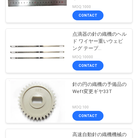
質
MOQ:1000
管
CONTACT
10
理
点滴器の針の織機のヘル
編む機械予備品
ド ワイヤー重いウェビ
私
ング テープ
170x5.5x0.5mm
MOQ:10000
達
202x5.5x0.5mm
CONTACT
に
連
針の円の織機の予備品の
40
Weft変更ギヤ33T
絡
針の織機の予備品
MOQ:100
し
CONTACT
な
さ
高速自動針の織機機械の