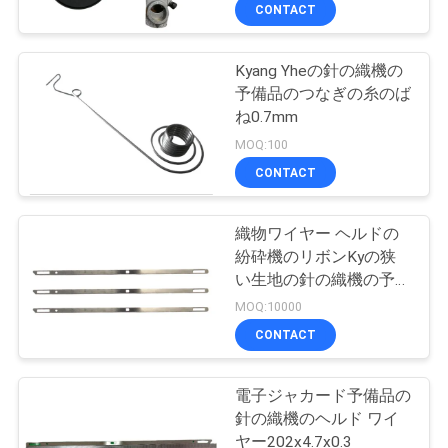
達
CONTACT
に
Kyang Yheの針の織機の
つ
15
予備品のつなぎの糸のば
い
空気ジェット機の
ね0.7mm
MOQ:100
て
織機の予備品
CONTACT
工
織物ワイヤー ヘルドの
紛砕機のリボンKyの狭
場
い生地の針の織機の予備
33
旅
品
MOQ:10000
CONTACT
行
ワイヤー ヘルド
電子ジャカード予備品の
品
針の織機のヘルド ワイ
ヤー202x4.7x0.3