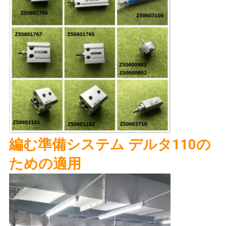
地
図
PRIVACY
POLICY
編む準備システム デルタ110の
ための適用