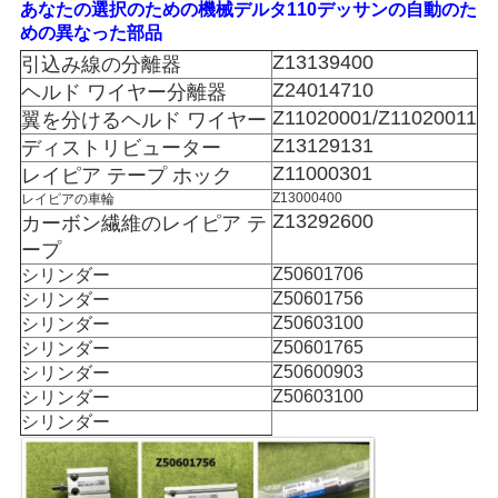
あなたの選択のための機械デルタ110デッサンの自動のた
い
めの異なった部品
Z13139400
引込み線の分離器
Z24014710
ヘルド ワイヤー分離器
引
Z11020001/Z11020011
翼を分けるヘルド ワイヤー
Z13129131
ディストリビューター
用
Z11000301
レイピア テープ ホック
を
Z13000400
レイピアの車輪
Z13292600
カーボン繊維のレイピア テ
要
ープ
Z50601706
シリンダー
求
Z50601756
シリンダー
Z50603100
シリンダー
し
Z50601765
シリンダー
Z50600903
な
シリンダー
Z50603100
シリンダー
さ
シリンダー
い