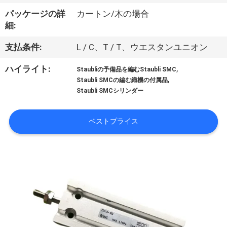
達
パッケージの詳
カートン/木の場合
に
細:
つ
支払条件:
L / C、T / T、ウエスタンユニオン
い
,
ハイライト:
Staubliの予備品を編むStaubli SMC
て
,
Staubli SMCの編む織機の付属品
Staubli SMCシリンダー
工
ベストプライス
場
旅
行
品