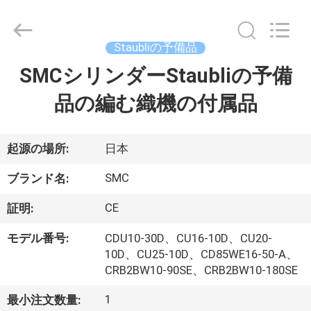
ボ
ン
繊
維
の
Staubliの予備品
編
む
SMCシリンダーStaubliの予備
家
レ
イ
ピ
品の編む織機の付属品
ア
テ
プ
ー
プ
supplier.
ロ
起源の場所:
日本
Copyright
©
2021
ダ
-
SMC
ブランド名:
2025
Changzhou
ク
Michelle
CE
証明:
Bell
Textile
ト
Machinery
モデル番号:
CDU10-30D、CU16-10D、CU20-
Company.
All
10D、CU25-10D、CD85WE16-50-A、
Rights
Reserved.
CRB2BW10-90SE、CRB2BW10-180SE
Developed
私
by
ECER
1
最小注文数量: