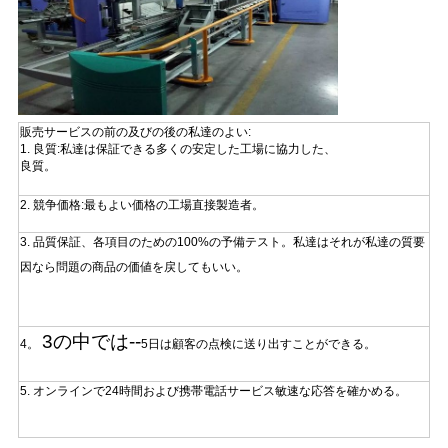
販売サービスの前の及びの後の私達のよい:
1.
良質:私達は保証できる多くの安定した工場に協力した、
良質。
2. 競争価格:最もよい価格の工場直接製造者。
3. 品質保証、各項目のための100%の予備テスト。私達はそれが私達の質要
因なら問題の
商品の価値を戻してもいい。
3の中では--
4。
5日は顧客の点検に送り出すことができる。
5. オンラインで24時間および携帯電話サービス敏速な応答を確かめる。