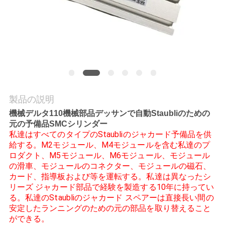
質
管
理
私
達
製品の説明
機械デルタ110機械部品デッサンで自動Staubliのための
に
元の予備品SMCシリンダー
私達はすべてのタイプのStaubliのジャカード予備品を供
連
給する。M2モジュール、M4モジュールを含む私達のプ
ロダクト、M5モジュール、M6モジュール、モジュール
絡
の滑車、モジュールのコネクター、モジュールの磁石、
カード、指導板および等を運転する。私達は異なったシ
し
リーズ ジャカード部品で経験を製造する10年に持ってい
る。私達のStaubliのジャカード スペアーは直接長い間の
な
安定したランニングのための元の部品を取り替えること
さ
ができる。