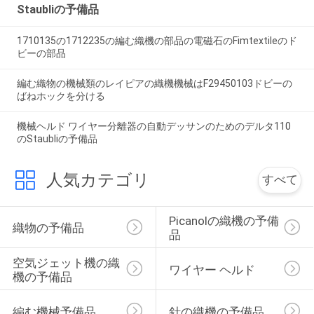
Staubliの予備品
1710135の1712235の編む織機の部品の電磁石のFimtextileのド
ビーの部品
編む織物の機械類のレイピアの織機機械はF29450103ドビーの
ばねホックを分ける
機械ヘルド ワイヤー分離器の自動デッサンのためのデルタ110
のStaubliの予備品
人気カテゴリ
すべて
Picanolの織機の予備
織物の予備品
品
空気ジェット機の織
ワイヤー ヘルド
機の予備品
編む機械予備品
針の織機の予備品