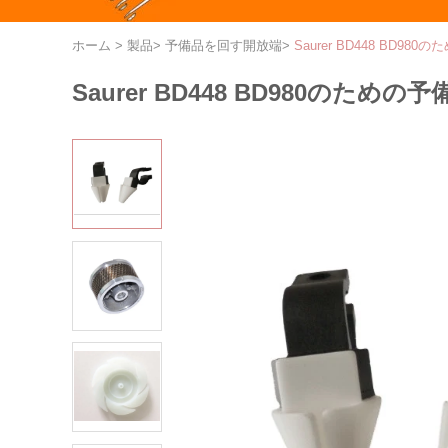
ホーム
>
製品
>
予備品を回す開放端
>
Saurer BD448 BD
Saurer BD448 BD980の