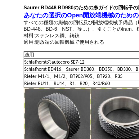
Saurer BD448 BD980のための糸ガイドの回転
あなたの選択のOpen開放端機械のため
すべての種類の織物の回転及び開放端機械予備品（RN、RC、R
BD-448、BD-6、NST、等…）、引くことのfram
材料:ステンレス鋼、鋳鉄
適用:開放端の回転機械で使用される
適用
Schlafhorstのautocoro SE7-12
Schlafhorst BD416、Saurer BD380、BD350、BD330、
Rieter M1/1、M1/2、BT902/905、BT923、R35
Rieter RU11、RU14、R1、R20、R40/R60