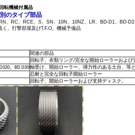
子の回転機械付属品
の別のタイプ部品
CE、S、SN、10N、10NZ、LR、BD-D1、BD-D2、BD-2
、梳く、打撃部屋及びT.F.O。機械予備品
関連の部品
回転子、衣類リング/完全な開始ローラーおよび
BD320、BD D30
軸受け、開始ローラー、弾力性のある土台、等
忍耐と完全な回転子開始ローラー
回転子、開始ローラーおよび支持ディスク。