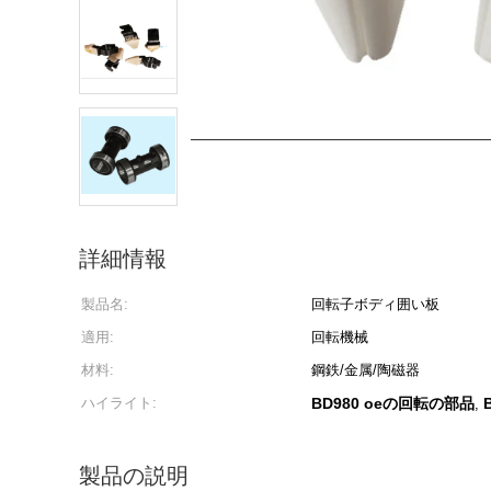
詳細情報
製品名:
回転子ボディ囲い板
適用:
回転機械
材料:
鋼鉄/金属/陶磁器
ハイライト:
BD980 oeの回転の部品
,
製品の説明