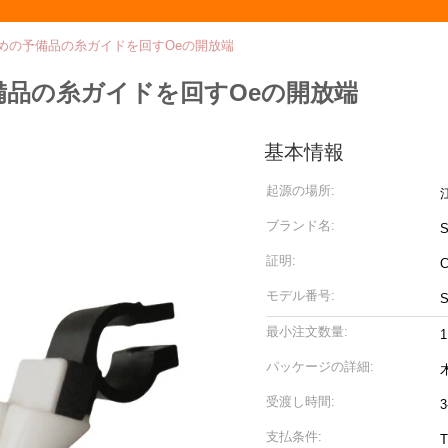
980のための予備品の糸ガイドを回すOeの開放端
ための予備品の糸ガイドを回すOeの開放端
基本情報
起源の場所:
ブランド名:
S
証明:
モデル番号:
S
最小注文数量:
パッケージの詳細:
受渡し時間:
3
支払条件: