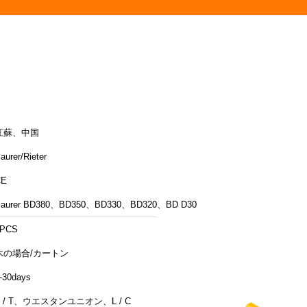
江蘇、中国
aurer/Rieter
CE
aurer BD380、BD350、BD330、BD320、BD D30
1PCS
木の場合/カートン
-30days
T / T、ウエスタンユニオン、L / C