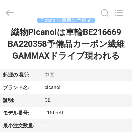
-
2026
Changzhou
Michelle
Bell
Picanolの織機の予備品
Textile
Machinery
Company.
織物Picanolは車輪BE216669
家
All
Rights
Reserved.
BA220358予備品カーボン繊維
Developed
by
プ
ECER
GAMMAXドライブ現われる
ロ
ダ
起源の場所:
中国
ク
picanol
ブランド名:
ト
CE
証明:
115teeth
モデル番号:
私
1
最小注文数量: