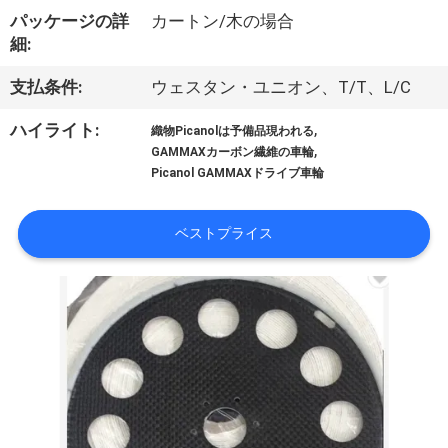
達
パッケージの詳
カートン/木の場合
に
細:
つ
支払条件:
ウェスタン・ユニオン、T/T、L/C
い
,
ハイライト:
織物Picanolは予備品現われる
,
て
GAMMAXカーボン繊維の車輪
Picanol GAMMAXドライブ車輪
工
ベストプライス
場
旅
行
品