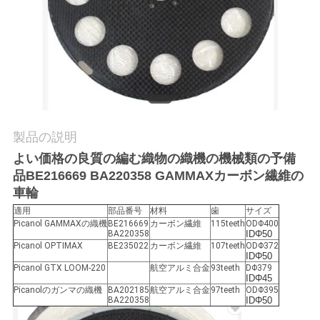
質
管
理
私
製品の説明
達
よい価格の良質の編む織物の織機の機械類の予備
に
品BE216669 BA220358 GAMMAXカーボン繊維の
車輪
連
適用
部品番号
材料
歯
サイズ
絡
Picanol GAMMAXの織機
BE216669
カーボン繊維
115teeth
ODΦ400
BA220358
IDΦ50
Picanol OPTIMAX
BE235022
カーボン繊維
107teeth
ODΦ372
し
IDΦ50
Picanol GTX LOOM-220
航空アルミ合金
93teeth
DΦ379
IDΦ45
な
Picanolのガンマの織機
BA202185
航空アルミ合金
97teeth
ODΦ395
BA220358
IDΦ50
さ