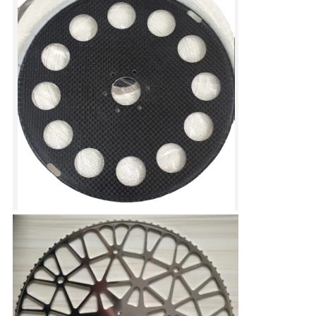
い
引
用
を
要
求
し
な
さ
い