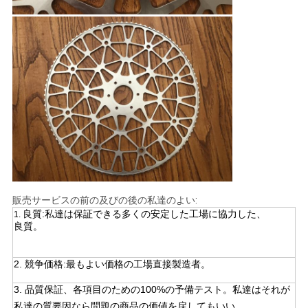
販売サービスの前の及びの後の私達のよい:
良質:私達は保証できる多くの安定した工場に協力した、
1.
良質。
2. 競争価格:最もよい価格の工場直接製造者。
3.
品質保証、各項目のための100%の予備テスト。私達はそれが
私達の質要因なら問題の
商品の価値を戻してもいい。