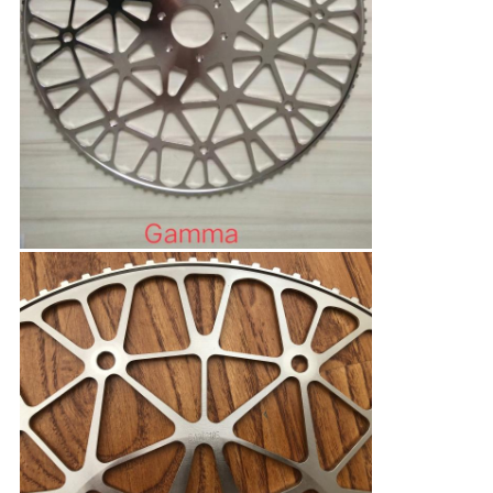
地
図
PRIVACY
POLICY