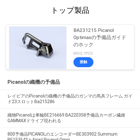
トップ製品
BA231215 Picanol
Optimaxの予備品ガイド
のホック
MOQ:1PCS
接触
Picanolの織機の予備品
レイピアのPicanolの織機の予備品のガンマの馬具フレーム ガイ
ド23スロットBa215286
織物Picanolは車輪BE216669 BA220358予備品カーボン繊維
GAMMAXドライブ現われる
800予備品PICANOLのエンコーダーBE303902 Summum
BE153543とAirjet Picanol Omni