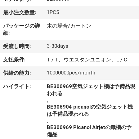
達
に
1PCS
最小注文数量:
つ
パッケージの詳
木の場合/カートン
細:
い
3-30days
受渡し時間:
て
支払条件:
T / T、ウエスタンユニオン、L / C
工
10000000pcs/month
供給の能力:
場
ハイライト:
BE300969空気ジェット機は予備品現
われる
旅
,
行
BE306904 picanolの空気ジェット機
は予備品現われる
,
BE300969 Picanol Airjetの織機の予
品
備品