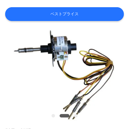
質
管
ベストプライス
理
私
達
に
連
絡
し
な
さ