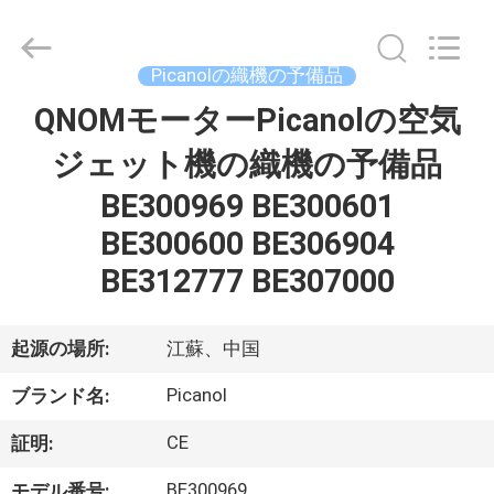
ピ
ア
の
織
機
Picanolの織機の予備品
の
予
QNOMモーターPicanolの空気
家
備
品
サ
ジェット機の織機の予備品
プ
ラ
プ
イ
BE300969 BE300601
ヤ
ー.
ロ
BE300600 BE306904
Copyright
©
2021
BE312777 BE307000
ダ
-
2022
textilesparesparts.com.
ク
All
Rights
起源の場所:
江蘇、中国
Reserved.
ト
Developed
by
Picanol
ブランド名:
ECER
私
CE
証明:
BE300969
モデル番号: