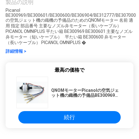
製品の説明
い
Picanol
BE300969/BE300601/BE300600/BE306904/BE312777/BE307000
の空気ジェット機の織機の予備品のためのQNOMモーター 名前 適
用 指定 部品番号 主要なノズル弁モーター（長いケーブル）
引
PICANOL OMNIPLUS 平たい箱 BE300969 BE300601 主要なノズル
弁モーター（短いケーブル） 平たい箱 BE300600 弁モーター
用
（長いケーブル） PICANOL OMNIPLUS �
詳細情報 >
を
要
最高の価格で
求
QNOMモーターPicanolの空気ジェ
し
ット機の織機の予備品BE300969
BE300601 BE300600 BE306904
な
BE312777 BE307000
さ
続行
い